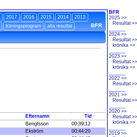
BFR
2017
2016
2015
2014
2013
2025 >>
Resultat >
BFR
träningsprogram
alla resultat
______
2024 >>
Resultat >
krönika >>
______
2023 >>
Resultat >
krönika >>
______
2022 >>
Resultat >
______
2021 >>
Resultat >
______
2020 >>
Efternamn
Tid
Resultat >
krönika >>
Bengtsson
00:39:12
______
Ekström
00:44:20
2019 >>