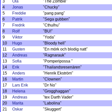
3
Ola
"The Zombie"
4
Jonas
"Chucky"
5
Freddie
"pang pang"
6
Patrik
"Sega gubben"
7
Fredrik
"Cthulhu"
8
Rolf
"BU!"
9
Viktor
"Yoda"
10
Hugo
"Bloody hell"
11
Gusten
"En mörk och blodig natt"
12
Andreas
"Ragnarauk"
13
Sofia
"Pomperipossa "
14
Erik
"Thailandsresenären"
15
Anders
"Henrik Ekström"
16
Martin
"Clownen"
17
Lars Erik
"Dr No"
18
Helena
"Grogghaggan"
19
Andreas
"tex Darth Vader"
20
Marita
"Labolina"
21
Oskar
"Skuggert"