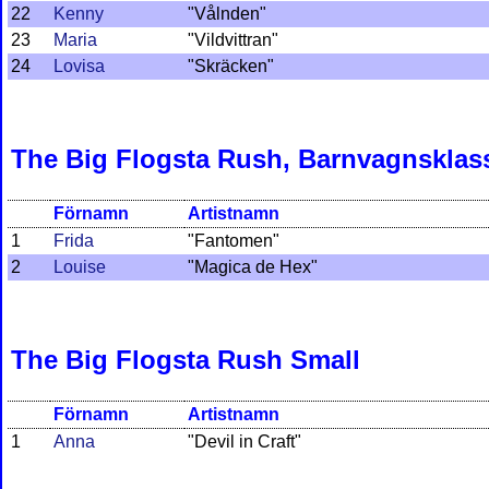
22
Kenny
"Vålnden"
23
Maria
"Vildvittran"
24
Lovisa
"Skräcken"
The Big Flogsta Rush, Barnvagnsklas
Förnamn
Artistnamn
1
Frida
"Fantomen"
2
Louise
"Magica de Hex"
The Big Flogsta Rush Small
Förnamn
Artistnamn
1
Anna
"Devil in Craft"