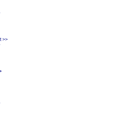
>
t >>
>
>
>