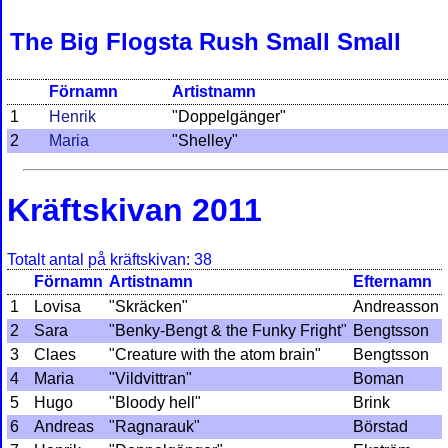
The Big Flogsta Rush Small Small
Förnamn
Artistnamn
1
Henrik
"Doppelgänger"
2
Maria
"Shelley"
Kräftskivan 2011
Totalt antal på kräftskivan: 38
Förnamn
Artistnamn
Efternamn
1
Lovisa
"Skräcken"
Andreasson
2
Sara
"Benky-Bengt & the Funky Fright"
Bengtsson
3
Claes
"Creature with the atom brain"
Bengtsson
4
Maria
"Vildvittran"
Boman
5
Hugo
"Bloody hell"
Brink
6
Andreas
"Ragnarauk"
Börstad