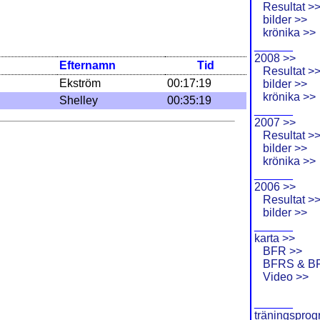
Resultat >
bilder >>
krönika >>
______
2008 >>
Efternamn
Tid
Resultat >
Ekström
00:17:19
bilder >>
krönika >>
Shelley
00:35:19
______
2007 >>
Resultat >
bilder >>
krönika >>
______
2006 >>
Resultat >
bilder >>
______
karta >>
BFR >>
BFRS & B
Video >>
______
träningsprog