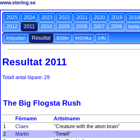
www.stering.se
2025
2024
2023
2022
2021
2020
2019
2018
2012
2011
2010
2009
2008
2007
2006
karta
Inbjudan
Resultat
bilder
krönika
info
Resultat 2011
Totalt antal löpare: 29
The Big Flogsta Rush
Förnamn
Artistnamn
1
Claes
"Creature with the atom brain"
2
Martin
"Timell"