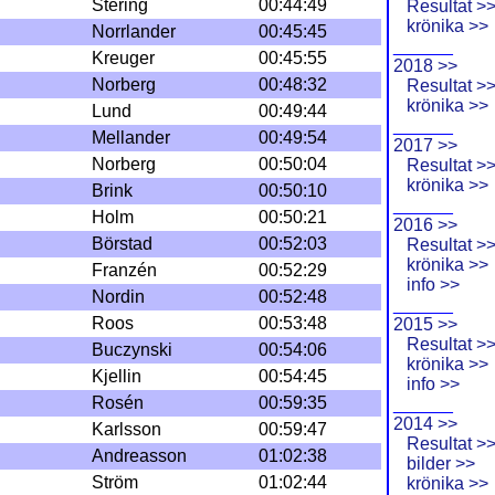
Stering
00:44:49
Resultat >
krönika >>
Norrlander
00:45:45
______
Kreuger
00:45:55
2018 >>
Norberg
00:48:32
Resultat >
krönika >>
Lund
00:49:44
______
Mellander
00:49:54
2017 >>
Norberg
00:50:04
Resultat >
krönika >>
Brink
00:50:10
______
Holm
00:50:21
2016 >>
Börstad
00:52:03
Resultat >
krönika >>
Franzén
00:52:29
info >>
Nordin
00:52:48
______
Roos
00:53:48
2015 >>
Resultat >
Buczynski
00:54:06
krönika >>
Kjellin
00:54:45
info >>
Rosén
00:59:35
______
2014 >>
Karlsson
00:59:47
Resultat >
Andreasson
01:02:38
bilder >>
Ström
01:02:44
krönika >>