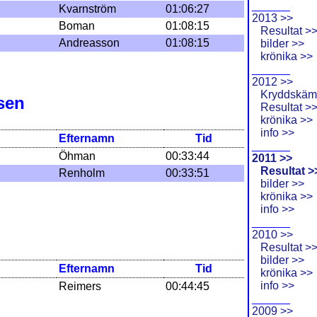
______
Kvarnström
01:06:27
2013 >>
Boman
01:08:15
Resultat >
Andreasson
01:08:15
bilder >>
krönika >>
______
2012 >>
Kryddskäm
sen
Resultat >
krönika >>
info >>
Efternamn
Tid
______
Öhman
00:33:44
2011 >>
Resultat >
Renholm
00:33:51
bilder >>
krönika >>
info >>
______
2010 >>
Resultat >
bilder >>
Efternamn
Tid
krönika >>
info >>
Reimers
00:44:45
______
2009 >>