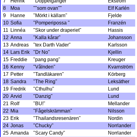
7
Henrik
"Doppelgänger"
Ekström
8
Moa
""som ovan""
Elf Karlén
9
Hanne
"Mörkt i källarn"
Fjelde
10
Sofia
"Pomperipossa "
Franzén
11
Linnéa
"Skor under draperiet"
Hassis
12
Anna
"Kalla kårar"
Johansson
13
Andreas
"tex Darth Vader"
Karlsson
14
Lars Erik
"Dr No"
Kjellin
15
Freddie
"pang pang"
Kreuger
16
Kenny
"Vålnden"
Kvarnström
17
Petter
"Tandläkaren"
Körberg
18
Sandra
"The Ring"
Leksäther
19
Fredrik
"Cthulhu"
Lund
20
Arvid
"Danzig"
Lund
21
Rolf
"BU!"
Mellander
22
Mia
"Fågelskrämman"
Nilsson
23
Erik
"Thailandsresenären"
Nordin
24
Jonas
"Chucky"
Norrlander
25
Amanda
"Scary Candy"
Norrlander