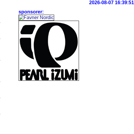
2026-08-07 16:39:52
sponsorer:
>
>
>
>
>
>