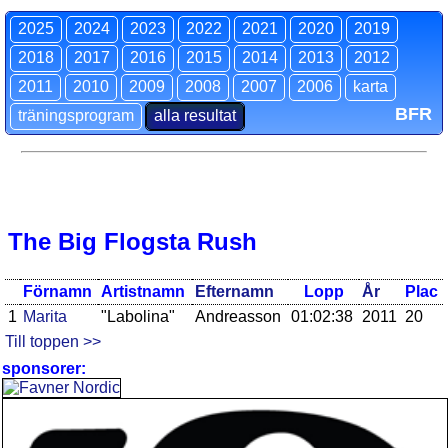
2025
2024
2023
2022
2021
2020
2019
2018
2017
2016
2015
2014
2013
2012
2011
2010
2009
2008
2007
2006
karta
BFR
träningsprogram
alla resultat
The Big Flogsta Rush
Förnamn
Artistnamn
Efternamn
Lopp
År
Plac
1
Marita
"Labolina"
Andreasson
01:02:38
2011
20
Till toppen >>
sponsorer: