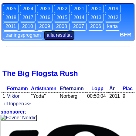
2025
2024
2023
2022
2021
2020
2019
2018
2017
2016
2015
2014
2013
2012
2011
2010
2009
2008
2007
2006
karta
BFR
träningsprogram
alla resultat
The Big Flogsta Rush
Förnamn
Artistnamn
Efternamn
Lopp
År
Plac
1
Viktor
"Yoda"
Norberg
00:50:04
2011
9
Till toppen >>
sponsorer: