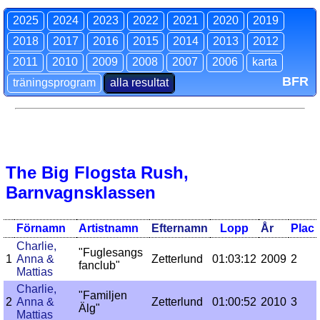
2025
2024
2023
2022
2021
2020
2019
2018
2017
2016
2015
2014
2013
2012
2011
2010
2009
2008
2007
2006
karta
BFR
träningsprogram
alla resultat
The Big Flogsta Rush,
Barnvagnsklassen
Förnamn
Artistnamn
Efternamn
Lopp
År
Plac
Charlie,
"Fuglesangs
1
Anna &
Zetterlund
01:03:12
2009
2
fanclub"
Mattias
Charlie,
"Familjen
2
Anna &
Zetterlund
01:00:52
2010
3
Älg"
Mattias