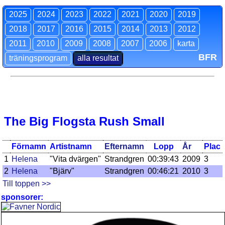
2025
2024
2023
2022
2021
2020
2019
2018
2017
2016
2015
2014
2013
2012
2011
2010
2009
2008
2007
2006
karta
BFR
träningsprogram
alla resultat
The Big Flogsta Rush Small
Förnamn
Artistnamn
Efternamn
Lopp
År
Plac
1
Helena
"Vita dvärgen"
Strandgren
00:39:43
2009
3
2
Helena
"Bjärv"
Strandgren
00:46:21
2010
3
Till toppen >>
sponsorer: