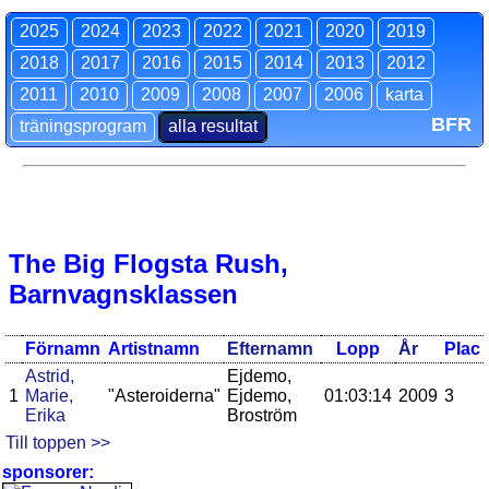
2025
2024
2023
2022
2021
2020
2019
2018
2017
2016
2015
2014
2013
2012
2011
2010
2009
2008
2007
2006
karta
BFR
träningsprogram
alla resultat
The Big Flogsta Rush,
Barnvagnsklassen
Förnamn
Artistnamn
Efternamn
Lopp
År
Plac
Astrid,
Ejdemo,
1
Marie,
"Asteroiderna"
Ejdemo,
01:03:14
2009
3
Erika
Broström
Till toppen >>
sponsorer: