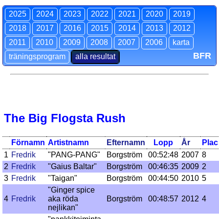
2025
2024
2023
2022
2021
2020
2019
2018
2017
2016
2015
2014
2013
2012
2011
2010
2009
2008
2007
2006
karta
BFR
träningsprogram
alla resultat
The Big Flogsta Rush
Förnamn
Artistnamn
Efternamn
Lopp
År
Plac
1
Fredrik
"PANG-PANG"
Borgström
00:52:48
2007
8
2
Fredrik
"Gaius Baltar"
Borgström
00:46:35
2009
2
3
Fredrik
"Taigan"
Borgström
00:44:50
2010
5
"Ginger spice
4
Fredrik
aka röda
Borgström
00:48:57
2012
4
nejlikan"