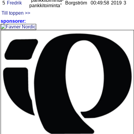
"pankkitoiminta-
5
Fredrik
Borgström
00:49:58
2019
3
pankkitoiminta"
Till toppen >>
sponsorer: