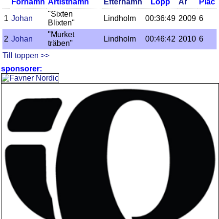
Förnamn
Artistnamn
Efternamn
Lopp
År
Plac
"Sixten
1
Johan
Lindholm
00:36:49
2009
6
Blixten"
"Murket
2
Johan
Lindholm
00:46:42
2010
6
träben"
Till toppen >>
sponsorer: