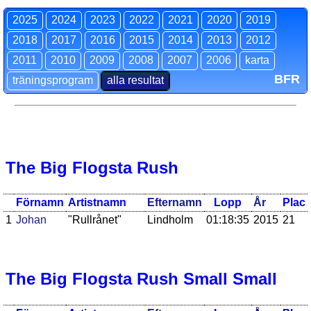
2025
2024
2023
2022
2021
2020
2019
2018
2017
2016
2015
2014
2013
2012
2011
2010
2009
2008
2007
2006
karta
BFR
träningsprogram
alla resultat
The Big Flogsta Rush
Förnamn
Artistnamn
Efternamn
Lopp
År
Plac
1
Johan
"Rullrånet"
Lindholm
01:18:35
2015
21
The Big Flogsta Rush Small Small