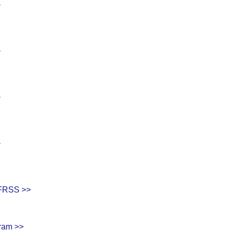
>
>
>
>
FRSS >>
ram >>