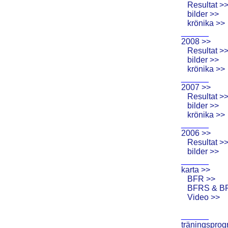
Resultat >
bilder >>
krönika >>
______
2008 >>
Resultat >
bilder >>
krönika >>
______
2007 >>
Resultat >
bilder >>
krönika >>
______
2006 >>
Resultat >
bilder >>
______
karta >>
BFR >>
BFRS & B
Video >>
______
träningsprog