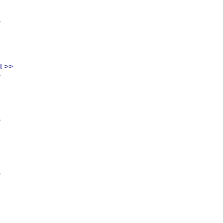
>
t >>
>
>
>