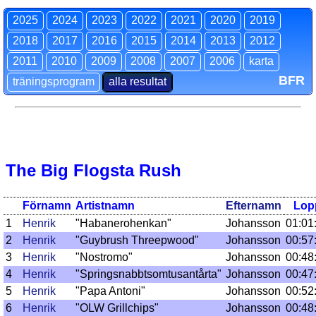
2025
2024
2023
2022
2021
2020
2019
2018
2017
2016
2015
2014
2013
2012
2011
2010
2009
2008
2007
2006
karta
BFR
träningsprogram
alla resultat
The Big Flogsta Rush
Förnamn
Artistnamn
Efternamn
Lop
1
Henrik
"Habanerohenkan"
Johansson
01:01
2
Henrik
"Guybrush Threepwood"
Johansson
00:57
3
Henrik
"Nostromo"
Johansson
00:48
4
Henrik
"Springsnabbtsomtusantårta"
Johansson
00:47
5
Henrik
"Papa Antoni"
Johansson
00:52
6
Henrik
"OLW Grillchips"
Johansson
00:48