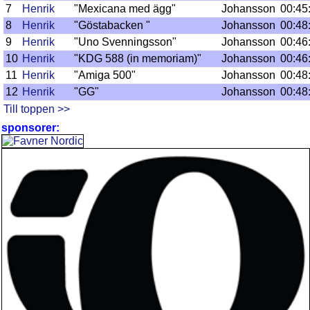
7
Henrik
"Mexicana med ägg"
Johansson
00:45
8
Henrik
"Göstabacken "
Johansson
00:48
9
Henrik
"Uno Svenningsson"
Johansson
00:46
10
Henrik
"KDG 588 (in memoriam)"
Johansson
00:46
11
Henrik
"Amiga 500"
Johansson
00:48
12
Henrik
"GG"
Johansson
00:48
Till toppen >>
sponsorer: