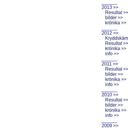
______
2013 >>
Resultat >
bilder >>
krönika >>
______
2012 >>
Kryddskäm
Resultat >
krönika >>
info >>
______
2011 >>
Resultat >
bilder >>
krönika >>
info >>
______
2010 >>
Resultat >
bilder >>
krönika >>
info >>
______
2009 >>