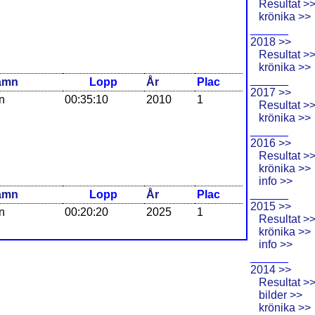
Resultat >
krönika >>
______
2018 >>
Resultat >
krönika >>
______
amn
Lopp
År
Plac
2017 >>
n
00:35:10
2010
1
Resultat >
krönika >>
______
2016 >>
Resultat >
krönika >>
info >>
______
amn
Lopp
År
Plac
2015 >>
n
00:20:20
2025
1
Resultat >
krönika >>
info >>
______
2014 >>
Resultat >
bilder >>
krönika >>