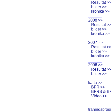
Resultat >
bilder >>
krönika >>
______
2008 >>
Resultat >
bilder >>
krönika >>
______
2007 >>
Resultat >
bilder >>
krönika >>
______
2006 >>
Resultat >
bilder >>
______
karta >>
BFR >>
BFRS & B
Video >>
______
träningsprog