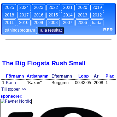
2025
2024
2023
2022
2021
2020
2019
2018
2017
2016
2015
2014
2013
2012
2011
2010
2009
2008
2007
2006
karta
BFR
träningsprogram
alla resultat
The Big Flogsta Rush Small
Förnamn
Artistnamn
Efternamn
Lopp
År
Plac
1
Karin
"Kakan"
Borggren
00:43:05
2008
1
Till toppen >>
sponsorer: