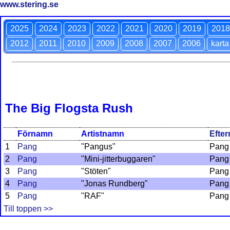
www.stering.se
2025
2024
2023
2022
2021
2020
2019
2018
2012
2011
2010
2009
2008
2007
2006
karta
The Big Flogsta Rush
Förnamn
Artistnamn
Efte
1
Pang
"Pangus"
Pang
2
Pang
"Mini-jitterbuggaren"
Pang
3
Pang
"Stöten"
Pang
4
Pang
"Jonas Rundberg"
Pang
5
Pang
"RAF"
Pang
Till toppen >>