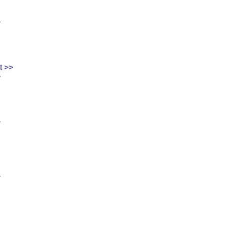
>
t >>
>
>
>