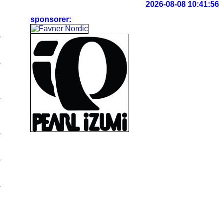
2026-08-08 10:41:57
sponsorer:
>
>
>
>
>
>