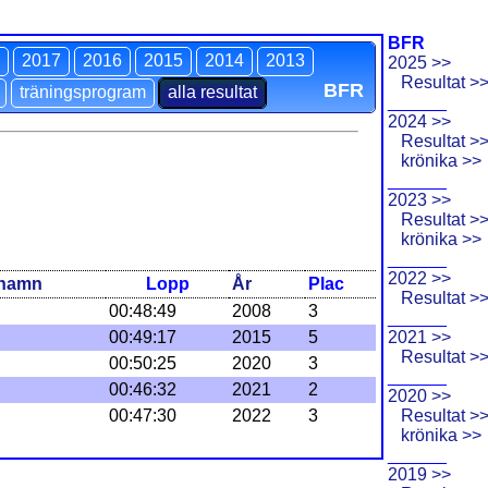
BFR
2017
2016
2015
2014
2013
2025 >>
Resultat >
BFR
träningsprogram
alla resultat
______
2024 >>
Resultat >
krönika >>
______
2023 >>
Resultat >
krönika >>
______
2022 >>
rnamn
Lopp
År
Plac
Resultat >
00:48:49
2008
3
______
00:49:17
2015
5
2021 >>
Resultat >
00:50:25
2020
3
______
00:46:32
2021
2
2020 >>
00:47:30
2022
3
Resultat >
krönika >>
______
2019 >>