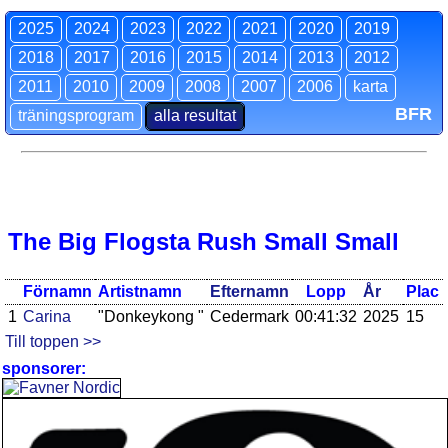
2025
2024
2023
2022
2021
2020
2019
2018
2017
2016
2015
2014
2013
2012
2011
2010
2009
2008
2007
2006
karta
BFR
träningsprogram
alla resultat
The Big Flogsta Rush Small Small
Förnamn
Artistnamn
Efternamn
Lopp
År
Plac
1
Carina
"Donkeykong "
Cedermark
00:41:32
2025
15
Till toppen >>
sponsorer: