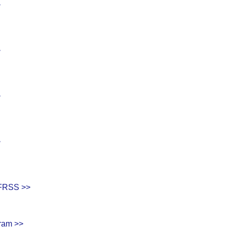
>
>
>
>
FRSS >>
ram >>