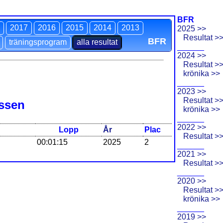
BFR
2017
2016
2015
2014
2013
2025 >>
Resultat >
BFR
träningsprogram
alla resultat
______
2024 >>
Resultat >
krönika >>
______
2023 >>
Resultat >
assen
krönika >>
______
2022 >>
Lopp
År
Plac
Resultat >
00:01:15
2025
2
______
2021 >>
Resultat >
______
2020 >>
Resultat >
krönika >>
______
2019 >>