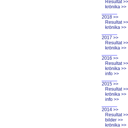
Resultat >
krönika >>
______
2018 >>
Resultat >
krönika >>
______
2017 >>
Resultat >
krönika >>
______
2016 >>
Resultat >
krönika >>
info >>
______
2015 >>
Resultat >
krönika >>
info >>
______
2014 >>
Resultat >
bilder >>
krönika >>