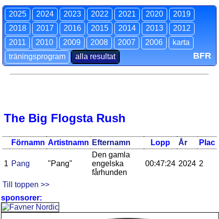
2025
2024
2023
2022
2021
2020
2019
2018
2017
2016
2015
2014
2013
2012
2011
2010
2009
2008
2007
2006
karta
BFR
träningsprogram
alla resultat
The Big Flogsta Rush
Förnamn
Artistnamn
Efternamn
Lopp
År
Plac
Den gamla
1
Pang
"Pang"
engelska
00:47:24
2024
2
fårhunden
Till toppen >>
sponsorer: