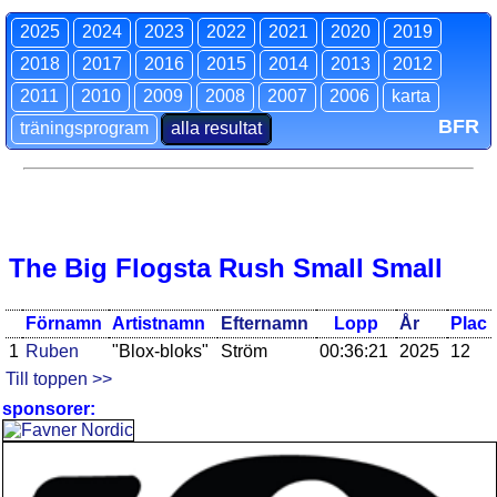
2025
2024
2023
2022
2021
2020
2019
2018
2017
2016
2015
2014
2013
2012
2011
2010
2009
2008
2007
2006
karta
BFR
träningsprogram
alla resultat
The Big Flogsta Rush Small Small
Förnamn
Artistnamn
Efternamn
Lopp
År
Plac
1
Ruben
"Blox-bloks"
Ström
00:36:21
2025
12
Till toppen >>
sponsorer: