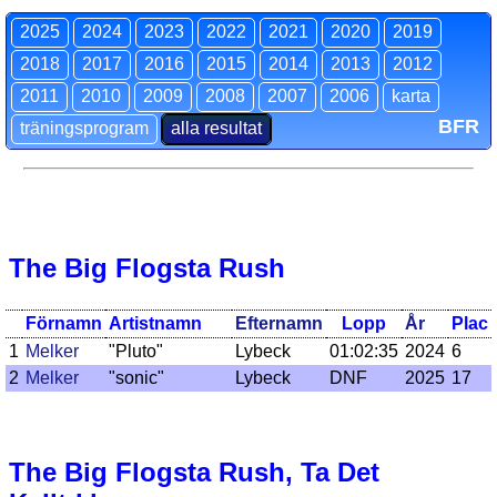
2025
2024
2023
2022
2021
2020
2019
2018
2017
2016
2015
2014
2013
2012
2011
2010
2009
2008
2007
2006
karta
BFR
träningsprogram
alla resultat
The Big Flogsta Rush
Förnamn
Artistnamn
Efternamn
Lopp
År
Plac
1
Melker
"Pluto"
Lybeck
01:02:35
2024
6
2
Melker
"sonic"
Lybeck
DNF
2025
17
The Big Flogsta Rush, Ta Det