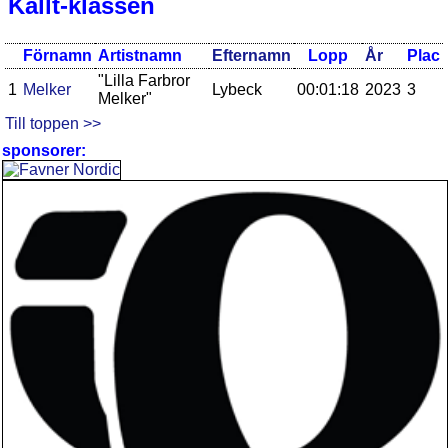
Kallt-klassen
Förnamn
Artistnamn
Efternamn
Lopp
År
Plac
"Lilla Farbror
1
Melker
Lybeck
00:01:18
2023
3
Melker"
Till toppen >>
sponsorer: