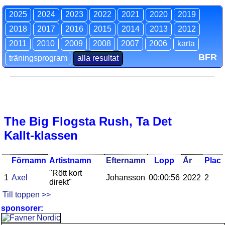
2025
2024
2023
2022
2021
2020
2019
2018
2017
2016
2015
2014
2013
2012
2011
2010
2009
2008
2007
2006
karta
BFR
träningsprogram
alla resultat
The Big Flogsta Rush, Ta Det
Kallt-klassen
Förnamn
Artistnamn
Efternamn
Lopp
År
Plac
"Rött kort
1
Axel
Johansson
00:00:56
2022
2
direkt"
Till toppen >>
sponsorer: