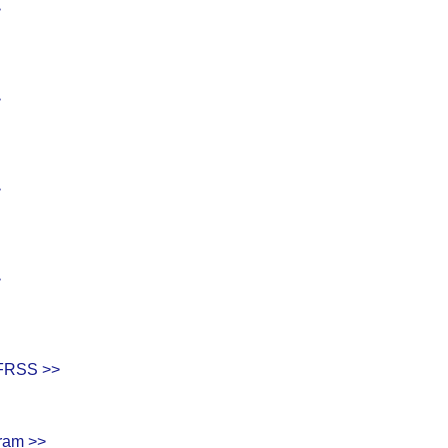
>
>
>
>
FRSS >>
ram >>