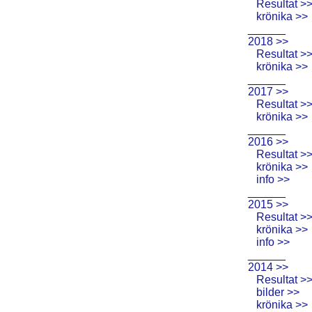
Resultat >
krönika >>
______
2018 >>
Resultat >
krönika >>
______
2017 >>
Resultat >
krönika >>
______
2016 >>
Resultat >
krönika >>
info >>
______
2015 >>
Resultat >
krönika >>
info >>
______
2014 >>
Resultat >
bilder >>
krönika >>