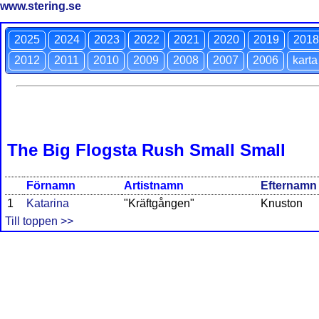
www.stering.se
2025
2024
2023
2022
2021
2020
2019
2018
2012
2011
2010
2009
2008
2007
2006
karta
The Big Flogsta Rush Small Small
Förnamn
Artistnamn
Efternamn
1
Katarina
"Kräftgången"
Knuston
Till toppen >>