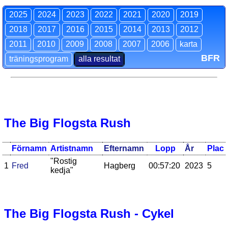
2025
2024
2023
2022
2021
2020
2019
2018
2017
2016
2015
2014
2013
2012
2011
2010
2009
2008
2007
2006
karta
BFR
träningsprogram
alla resultat
The Big Flogsta Rush
Förnamn
Artistnamn
Efternamn
Lopp
År
Plac
"Rostig
1
Fred
Hagberg
00:57:20
2023
5
kedja"
The Big Flogsta Rush - Cykel