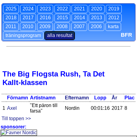
2025
2024
2023
2022
2021
2020
2019
2018
2017
2016
2015
2014
2013
2012
2011
2010
2009
2008
2007
2006
karta
BFR
träningsprogram
alla resultat
The Big Flogsta Rush, Ta Det
Kallt-klassen
Förnamn
Artistnamn
Efternamn
Lopp
År
Plac
"Ett päron till
1
Axel
Nordin
00:01:16
2017
8
farsa"
Till toppen >>
sponsorer: