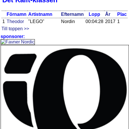
Förnamn
Artistnamn
Efternamn
Lopp
År
Plac
1
Theodor
"LEGO"
Nordin
00:04:28
2017
1
Till toppen >>
sponsorer: