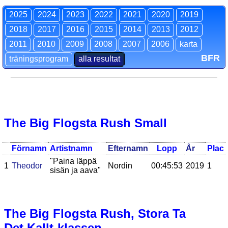
2025
2024
2023
2022
2021
2020
2019
2018
2017
2016
2015
2014
2013
2012
2011
2010
2009
2008
2007
2006
karta
BFR
träningsprogram
alla resultat
The Big Flogsta Rush Small
Förnamn
Artistnamn
Efternamn
Lopp
År
Plac
"Paina läppä
1
Theodor
Nordin
00:45:53
2019
1
sisän ja aava"
The Big Flogsta Rush, Stora Ta
Det Kallt-klassen