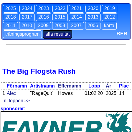
2025
2024
2023
2022
2021
2020
2019
2018
2017
2016
2015
2014
2013
2012
2011
2010
2009
2008
2007
2006
karta
BFR
träningsprogram
alla resultat
The Big Flogsta Rush
Förnamn
Artistnamn
Efternamn
Lopp
År
Plac
1
Alex
"RageQuit"
Howes
01:02:20
2025
14
Till toppen >>
sponsorer: