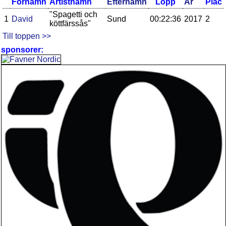
Förnamn
Artistnamn
Efternamn
Lopp
År
Plac
"Spagetti och
1
David
Sund
00:22:36
2017
2
köttfärssås"
Till toppen >>
sponsorer: