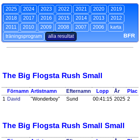
2025
2024
2023
2022
2021
2020
2019
2018
2017
2016
2015
2014
2013
2012
2011
2010
2009
2008
2007
2006
karta
BFR
träningsprogram
alla resultat
The Big Flogsta Rush Small
Förnamn
Artistnamn
Efternamn
Lopp
År
Plac
1
David
"Wonderboy"
Sund
00:41:15
2025
2
The Big Flogsta Rush Small Small