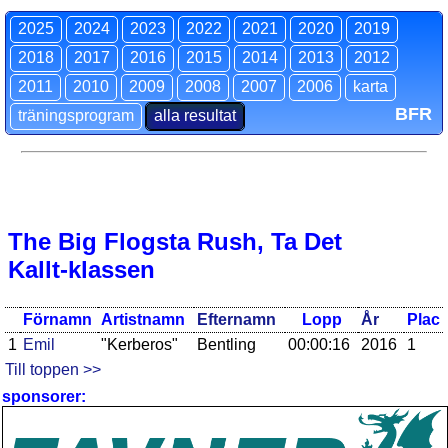
2025
2024
2023
2022
2021
2020
2019
2018
2017
2016
2015
2014
2013
2012
2011
2010
2009
2008
2007
2006
karta
BFR
träningsprogram
alla resultat
The Big Flogsta Rush, Ta Det
Kallt-klassen
Förnamn
Artistnamn
Efternamn
Lopp
År
Plac
1
Emil
"Kerberos"
Bentling
00:00:16
2016
1
Till toppen >>
sponsorer: