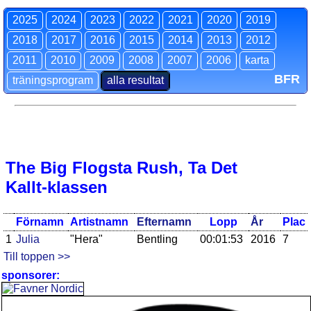
2025
2024
2023
2022
2021
2020
2019
2018
2017
2016
2015
2014
2013
2012
2011
2010
2009
2008
2007
2006
karta
BFR
träningsprogram
alla resultat
The Big Flogsta Rush, Ta Det
Kallt-klassen
Förnamn
Artistnamn
Efternamn
Lopp
År
Plac
1
Julia
"Hera"
Bentling
00:01:53
2016
7
Till toppen >>
sponsorer: