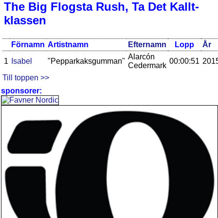
The Big Flogsta Rush, Ta Det Kallt-
klassen
Förnamn
Artistnamn
Efternamn
Lopp
År
Alarcón
1
Isabel
"Pepparkaksgumman"
00:00:51
201
Cedermark
Till toppen >>
sponsorer: