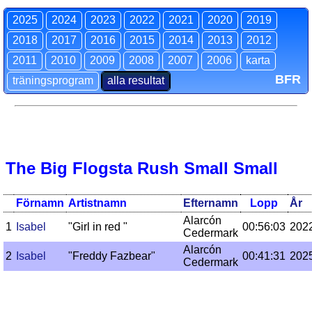
2025
2024
2023
2022
2021
2020
2019
2018
2017
2016
2015
2014
2013
2012
2011
2010
2009
2008
2007
2006
karta
BFR
träningsprogram
alla resultat
The Big Flogsta Rush Small Small
Förnamn
Artistnamn
Efternamn
Lopp
År
Alarcón
1
Isabel
"Girl in red "
00:56:03
202
Cedermark
Alarcón
2
Isabel
"Freddy Fazbear"
00:41:31
202
Cedermark