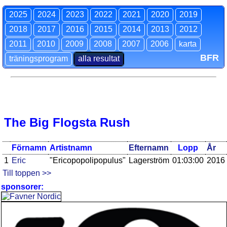
2025
2024
2023
2022
2021
2020
2019
2018
2017
2016
2015
2014
2013
2012
2011
2010
2009
2008
2007
2006
karta
BFR
träningsprogram
alla resultat
The Big Flogsta Rush
Förnamn
Artistnamn
Efternamn
Lopp
År
1
Eric
"Ericopopolipopulus"
Lagerström
01:03:00
2016
Till toppen >>
sponsorer: