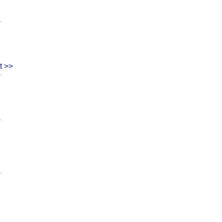
>
t >>
>
>
>