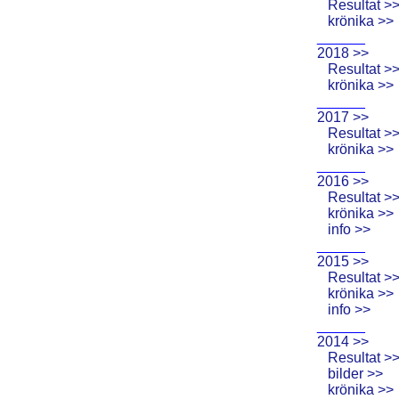
Resultat >
krönika >>
______
2018 >>
Resultat >
krönika >>
______
2017 >>
Resultat >
krönika >>
______
2016 >>
Resultat >
krönika >>
info >>
______
2015 >>
Resultat >
krönika >>
info >>
______
2014 >>
Resultat >
bilder >>
krönika >>