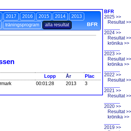
BFR
2017
2016
2015
2014
2013
2025 >>
Resultat >
BFR
träningsprogram
alla resultat
______
2024 >>
Resultat >
krönika >>
______
2023 >>
Resultat >
assen
krönika >>
______
2022 >>
Lopp
År
Plac
Resultat >
ermark
00:01:28
2013
3
______
2021 >>
Resultat >
______
2020 >>
Resultat >
krönika >>
______
2019 >>