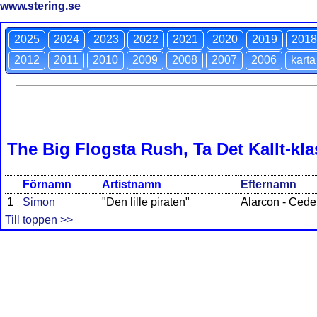
www.stering.se
2025
2024
2023
2022
2021
2020
2019
2018
2012
2011
2010
2009
2008
2007
2006
karta
The Big Flogsta Rush, Ta Det Kallt-kl
Förnamn
Artistnamn
Efternamn
1
Simon
"Den lille piraten"
Alarcon - Ced
Till toppen >>