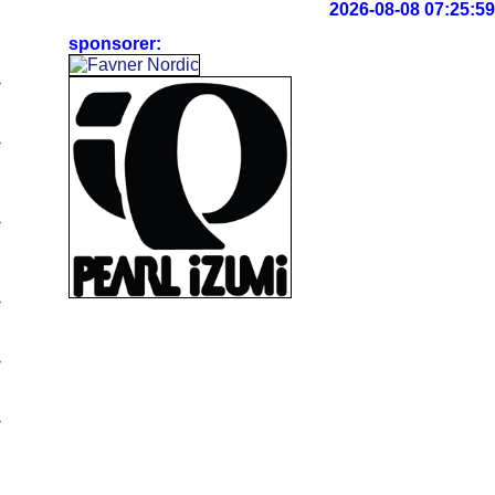
2026-08-08 07:26:00
sponsorer:
>
>
>
>
>
>