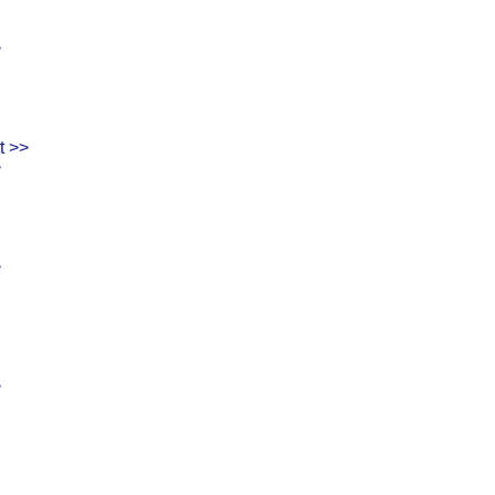
>
t >>
>
>
>