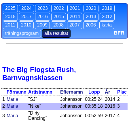
2025
2024
2023
2022
2021
2020
2019
2018
2017
2016
2015
2014
2013
2012
2011
2010
2009
2008
2007
2006
karta
BFR
träningsprogram
alla resultat
The Big Flogsta Rush,
Barnvagnsklassen
Förnamn
Artistnamn
Efternamn
Lopp
År
Plac
1
Maria
"SJ"
Johansson
00:25:24
2014
2
2
Maria
"Nike"
Johansson
00:35:18
2016
3
"Dirty
3
Maria
Johansson
00:52:59
2017
4
Dancing"