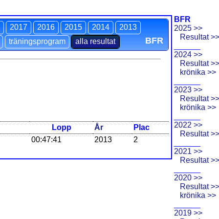
BFR
2017
2016
2015
2014
2013
2025 >>
Resultat >
BFR
träningsprogram
alla resultat
______
2024 >>
Resultat >
krönika >>
______
2023 >>
Resultat >
krönika >>
______
2022 >>
Lopp
År
Plac
Resultat >
00:47:41
2013
2
______
2021 >>
Resultat >
______
2020 >>
Resultat >
krönika >>
______
2019 >>