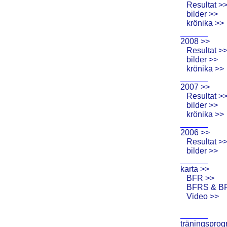
Resultat >
bilder >>
krönika >>
______
2008 >>
Resultat >
bilder >>
krönika >>
______
2007 >>
Resultat >
bilder >>
krönika >>
______
2006 >>
Resultat >
bilder >>
______
karta >>
BFR >>
BFRS & B
Video >>
______
träningsprog