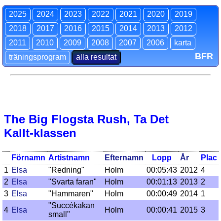
2025
2024
2023
2022
2021
2020
2019
2018
2017
2016
2015
2014
2013
2012
2011
2010
2009
2008
2007
2006
karta
BFR
träningsprogram
alla resultat
The Big Flogsta Rush, Ta Det
Kallt-klassen
Förnamn
Artistnamn
Efternamn
Lopp
År
Plac
1
Elsa
"Redning"
Holm
00:05:43
2012
4
2
Elsa
"Svarta faran"
Holm
00:01:13
2013
2
3
Elsa
"Hammaren"
Holm
00:00:49
2014
1
"Succékakan
4
Elsa
Holm
00:00:41
2015
3
small"