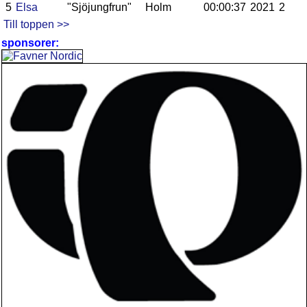
5
Elsa
"Sjöjungfrun"
Holm
00:00:37
2021
2
Till toppen >>
sponsorer: