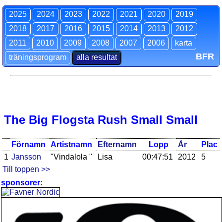
2025
2024
2023
2022
2021
2020
2019
2018
2017
2016
2015
2014
2013
2012
2011
2010
2009
2008
2007
2006
karta
BFR
träningsprogram
alla resultat
The Big Flogsta Rush Small Small
Förnamn
Artistnamn
Efternamn
Lopp
År
Plac
1
Jansson
"Vindalola "
Lisa
00:47:51
2012
5
Till toppen >>
sponsorer: