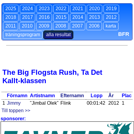
2025
2024
2023
2022
2021
2020
2019
2018
2017
2016
2015
2014
2013
2012
2011
2010
2009
2008
2007
2006
karta
BFR
träningsprogram
alla resultat
The Big Flogsta Rush, Ta Det
Kallt-klassen
Förnamn
Artistnamn
Efternamn
Lopp
År
Plac
1
Jimmy
"Jimbal Olek"
Flink
00:01:42
2012
1
Till toppen >>
sponsorer: