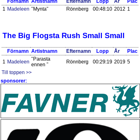
Förnamn
Artistnamn
Efternamn
Lopp
År
Plac
1
Madeleen
"Mynta"
Rönnberg
00:48:10
2012
1
The Big Flogsta Rush Small Small
Förnamn
Artistnamn
Efternamn
Lopp
År
Plac
"Parasta
1
Madeleen
Rönnberg
00:29:19
2019
5
ennen "
Till toppen >>
sponsorer: