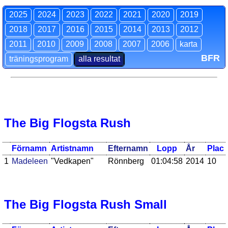
2025
2024
2023
2022
2021
2020
2019
2018
2017
2016
2015
2014
2013
2012
2011
2010
2009
2008
2007
2006
karta
BFR
träningsprogram
alla resultat
The Big Flogsta Rush
Förnamn
Artistnamn
Efternamn
Lopp
År
Plac
1
Madeleen
"Vedkapen"
Rönnberg
01:04:58
2014
10
The Big Flogsta Rush Small