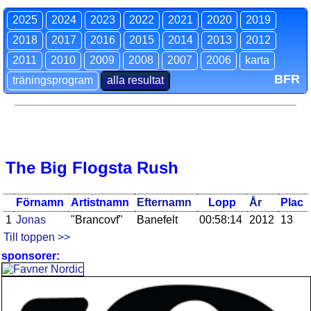
2025
2024
2023
2022
2021
2020
2019
2018
2017
2016
2015
2014
2013
2012
2011
2010
2009
2008
2007
2006
karta
BFR
träningsprogram
alla resultat
The Big Flogsta Rush
Förnamn
Artistnamn
Efternamn
Lopp
År
Plac
1
Jonas
"Brancovf"
Banefelt
00:58:14
2012
13
Till toppen >>
sponsorer: