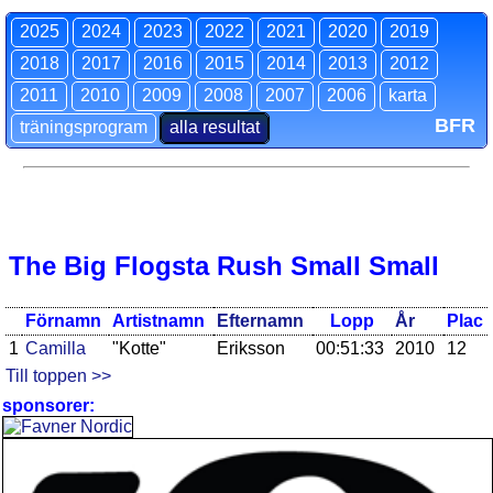
2025
2024
2023
2022
2021
2020
2019
2018
2017
2016
2015
2014
2013
2012
2011
2010
2009
2008
2007
2006
karta
BFR
träningsprogram
alla resultat
The Big Flogsta Rush Small Small
Förnamn
Artistnamn
Efternamn
Lopp
År
Plac
1
Camilla
"Kotte"
Eriksson
00:51:33
2010
12
Till toppen >>
sponsorer: