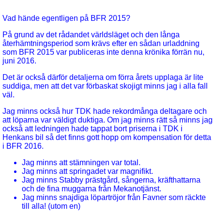
Vad hände egentligen på BFR 2015?
På grund av det rådandet världsläget och den långa
återhämtningsperiod som krävs efter en sådan urladdning
som BFR 2015 var publiceras inte denna krönika förrän nu,
juni 2016.
Det är också därför detaljerna om förra årets upplaga är lite
suddiga, men att det var förbaskat skojigt minns jag i alla fall
väl.
Jag minns också hur TDK hade rekordmånga deltagare och
att löparna var väldigt duktiga. Om jag minns rätt så minns jag
också att ledningen hade tappat bort priserna i TDK i
Henkans bil så det finns gott hopp om kompensation för detta
i BFR 2016.
Jag minns att stämningen var total.
Jag minns att springadet var magnifikt.
Jag minns Stabby prästgård, sångerna, kräfthattarna
och de fina muggarna från Mekanotjänst.
Jag minns snajdiga löpartröjor från Favner som räckte
till alla! (utom en)