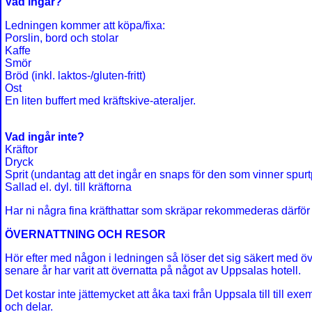
Vad ingår?
Ledningen kommer att köpa/fixa:
Porslin, bord och stolar
Kaffe
Smör
Bröd (inkl. laktos-/gluten-fritt)
Ost
En liten buffert med kräftskive-ateraljer.
Vad ingår inte?
Kräftor
Dryck
Sprit (undantag att det ingår en snaps för den som vinner spurt
Sallad el. dyl. till kräftorna
Har ni några fina kräfthattar som skräpar rekommederas därför 
ÖVERNATTNING OCH RESOR
Hör efter med någon i ledningen så löser det sig säkert med öv
senare år har varit att övernatta på något av Uppsalas hotell.
Det kostar inte jättemycket att åka taxi från Uppsala till til
och delar.