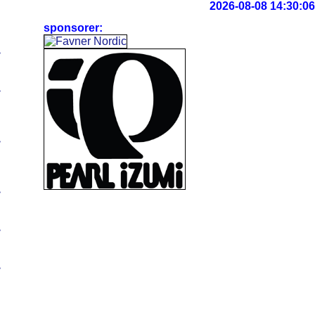
2026-08-08 14:30:06
sponsorer:
>
>
>
>
>
>