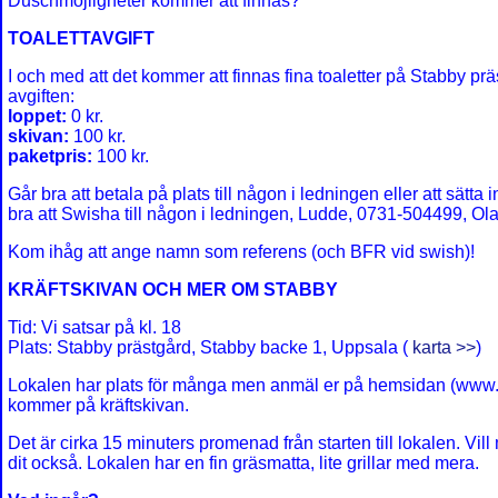
Duschmöjligheter kommer att finnas?
TOALETTAVGIFT
I och med att det kommer att finnas fina toaletter på Stabby prä
avgiften:
loppet:
0 kr.
skivan:
100 kr.
paketpris:
100 kr.
Går bra att betala på plats till någon i ledningen eller att sätta
bra att Swisha till någon i ledningen, Ludde, 0731-504499, O
Kom ihåg att ange namn som referens (och BFR vid swish)!
KRÄFTSKIVAN OCH MER OM STABBY
Tid: Vi satsar på kl. 18
Plats: Stabby prästgård, Stabby backe 1, Uppsala (
karta >>
)
Lokalen har plats för många men anmäl er på hemsidan (www.s
kommer på kräftskivan.
Det är cirka 15 minuters promenad från starten till lokalen. Vi
dit också. Lokalen har en fin gräsmatta, lite grillar med mera.