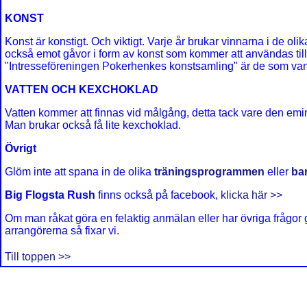
KONST
Konst är konstigt. Och viktigt. Varje år brukar vinnarna i de ol
också emot gåvor i form av konst som kommer att användas til
"Intresseföreningen Pokerhenkes konstsamling" är de som vanli
VATTEN OCH KEXCHOKLAD
Vatten kommer att finnas vid målgång, detta tack vare den em
Man brukar också få lite kexchoklad.
Övrigt
Glöm inte att spana in de olika
träningsprogrammen
eller
ba
Big Flogsta Rush
finns också på facebook,
klicka här >>
Om man råkat göra en felaktig anmälan eller har övriga frågor g
arrangörerna så fixar vi.
Till toppen >>