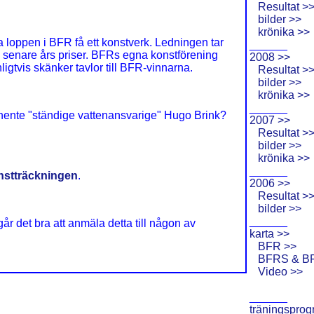
Resultat >
bilder >>
krönika >>
ika loppen i BFR få ett konstverk. Ledningen tar
______
l senare års priser. BFRs egna konstförening
2008 >>
gtvis skänker tavlor till BFR-vinnarna.
Resultat >
bilder >>
krönika >>
______
inente "ständige vattenansvarige" Hugo Brink?
2007 >>
Resultat >
bilder >>
krönika >>
______
nstträckningen
.
2006 >>
Resultat >
bilder >>
______
år det bra att anmäla detta till någon av
karta >>
BFR >>
BFRS & B
Video >>
______
träningsprog