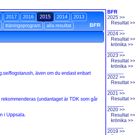
BFR
2017
2016
2015
2014
2013
2025 >>
Resultat >
BFR
träningsprogram
alla resultat
______
2024 >>
Resultat >
krönika >>
______
2023 >>
Resultat >
krönika >>
______
g.se/flogstarush, även om du endast enbart
2022 >>
Resultat >
______
2021 >>
Resultat >
 13.45 rekommenderas (undantaget är TDK som går
______
2020 >>
n i Uppsala.
Resultat >
krönika >>
______
2019 >>