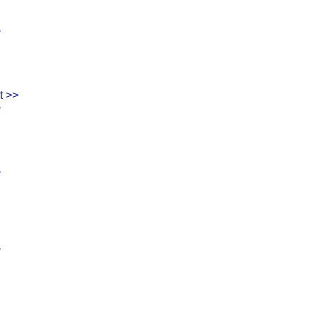
>
t >>
>
>
>