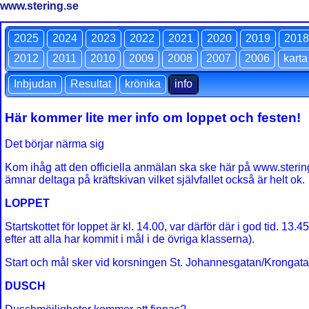
www.stering.se
2025
2024
2023
2022
2021
2020
2019
2018
2012
2011
2010
2009
2008
2007
2006
karta
Inbjudan
Resultat
krönika
info
Här kommer lite mer info om loppet och festen!
Det börjar närma sig
Kom ihåg att den officiella anmälan ska ske här på www.sterin
ämnar deltaga på kräftskivan vilket självfallet också är helt ok.
LOPPET
Startskottet för loppet är kl. 14.00, var därför där i god tid.
efter att alla har kommit i mål i de övriga klasserna).
Start och mål sker vid korsningen St. Johannesgatan/Krongata
DUSCH