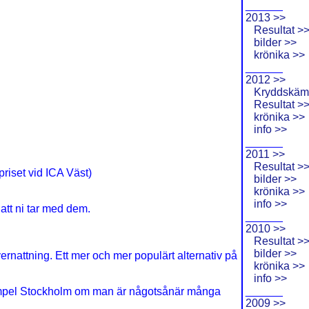
______
2013 >>
Resultat >
bilder >>
krönika >>
______
2012 >>
Kryddskäm
Resultat >
krönika >>
info >>
______
2011 >>
Resultat >
priset vid ICA Väst)
bilder >>
krönika >>
info >>
att ni tar med dem.
______
2010 >>
Resultat >
bilder >>
ernattning. Ett mer och mer populärt alternativ på
krönika >>
info >>
______
l exempel Stockholm om man är någotsånär många
2009 >>