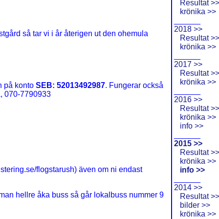
Resultat >
krönika >>
______
2018 >>
stgård så tar vi i år återigen ut den ohemula
Resultat >
krönika >>
______
2017 >>
Resultat >
krönika >>
 in på konto
SEB: 52013492987
. Fungerar också
______
la, 070-7790933
2016 >>
Resultat >
krönika >>
info >>
______
2015 >>
Resultat >
krönika >>
tering.se/flogstarush) även om ni endast
info >>
______
2014 >>
ll man hellre åka buss så går lokalbuss nummer 9
Resultat >
bilder >>
krönika >>