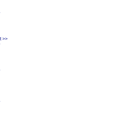
>
t >>
>
>
>