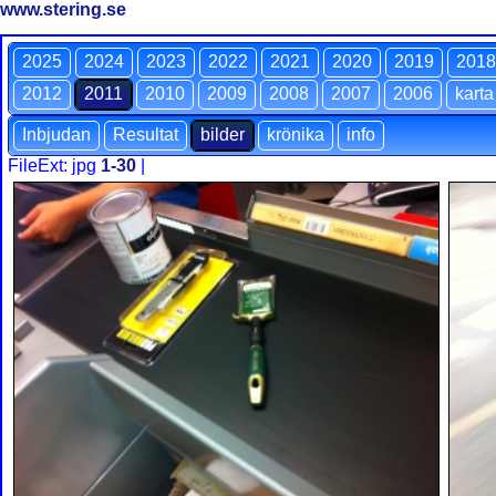
www.stering.se
2025
2024
2023
2022
2021
2020
2019
2018
2012
2011
2010
2009
2008
2007
2006
karta
Inbjudan
Resultat
bilder
krönika
info
FileExt: jpg
1-30
|