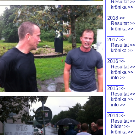
Resultat >
krönika >>
______
2018 >>
Resultat >
krönika >>
______
2017 >>
Resultat >
krönika >>
______
2016 >>
Resultat >
krönika >>
info >>
______
2015 >>
Resultat >
krönika >>
info >>
______
2014 >>
Resultat >
bilder >>
krönika >>