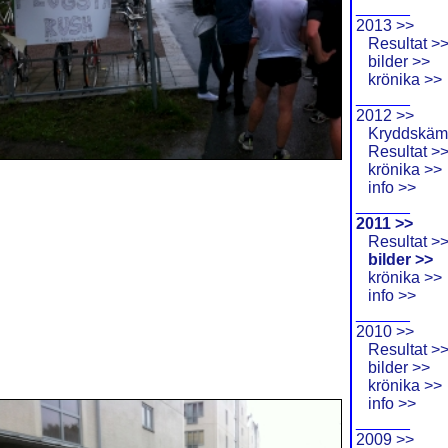
______
2013 >>
Resultat >
bilder >>
krönika >>
______
2012 >>
Kryddskäm
Resultat >
krönika >>
info >>
______
2011 >>
Resultat >
bilder >>
krönika >>
info >>
______
2010 >>
Resultat >
bilder >>
krönika >>
info >>
______
2009 >>