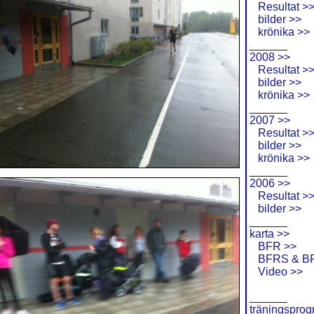
Resultat >
bilder >>
krönika >>
______
2008 >>
Resultat >
bilder >>
krönika >>
______
2007 >>
Resultat >
bilder >>
krönika >>
______
2006 >>
Resultat >
bilder >>
______
karta >>
BFR >>
BFRS & B
Video >>
______
träningsprog